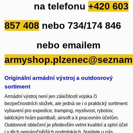
na
telefonu
+420 603
857 408
nebo
734/174 846
nebo emailem
armyshop.plzenec@seznam
Originální armádní výstroj a outdoorový
sortiment
Armádní výstroj není jen záležitostí vojska či
bezpečnostních složek, ale jedná se i o praktický sortiment
vybavení pro expedice, tramping, myslivost, rybolov,
taktickým hrám paintball, airsoft a k pracovním účelům.
Outdorové oblečení je především velmi kvalitní a splní účel
i v těch nejnáročnějších podmínkách. Najdete u nás