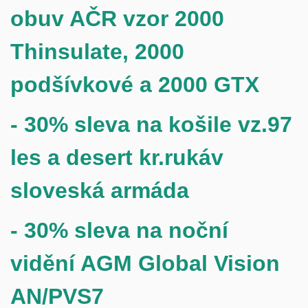
obuv AČR vzor
2000
Thinsulate, 2000
podšívkové a 2000 GTX
- 30% sleva na košile vz.97
les a desert kr.rukáv
sloveská armáda
- 30% sleva na n
oční
vidění AGM Global Vision
AN/PVS7