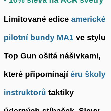
- 1
0%
sleva na AČR svetry
Limitované edice
americké
pilotní bundy MA1
ve stylu
Top Gun
ošitá nášivkami,
které připomínají
éru školy
instruktorů
taktiky
úderných stíhaček. Slevy