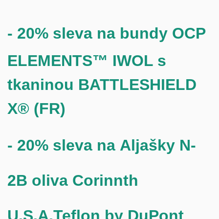
- 20% sleva na
bundy OCP
ELEMENTS™ IWOL s
tkaninou BATTLESHIELD
X® (FR)
- 20% sleva na
Aljašky N-
2B oliva Corinnth
U.S.A.Teflon by DuPont