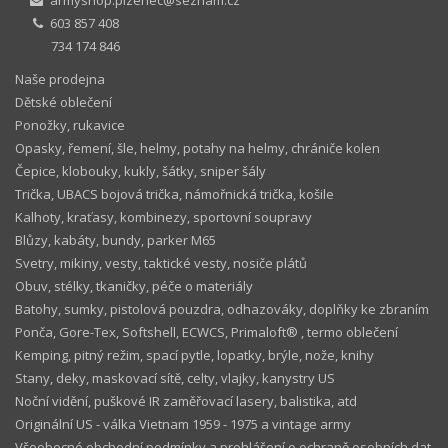
armyshop.plzenec@seznam.cz
603 857 408
734 174 846
Naše prodejna
Dětské oblečení
Ponožky, rukavice
Opasky, řemení, šle, helmy, potahy na helmy, chrániče kolen
Čepice, klobouky, kukly, šátky, sniper šály
Trička, UBACS bojová trička, námořnická trička, košile
Kalhoty, kraťasy, kombinezy, sportovní soupravy
Blůzy, kabáty, bundy, parker M65
Svetry, mikiny, vesty, taktické vesty, nosiče plátů
Obuv, stélky, tkaničky, péče o materiály
Batohy, sumky, pistolová pouzdra, odhazováky, doplňky ke zbraním
Ponča, Gore-Tex, Softshell, ECWCS, Primaloft® , termo oblečení
Kemping, pitný režim, spací pytle, lopatky, brýle, nože, knihy
Stany, deky, maskovací sítě, celty, vlajky, kanystry US
Noční vidění, puškové IR zaměřovací lasery, balistika, atd
Originální US - válka Vietnam 1959 - 1975 a vintage army
Všeobecné obchodní podmínky a prohlášení o ochraně osobních dat