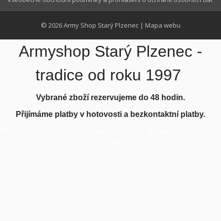
© 2026
Army Shop Starý Plzenec
|
Mapa webu
Armyshop Starý Plzenec -
tradice od roku 1997
Vybrané zboží rezervujeme do 48 hodin.
Přijímáme platby v hotovosti a bezkontaktní platby.
Při platbě předem na účet bude poštovné dle tarifu české pošty
od 64,-