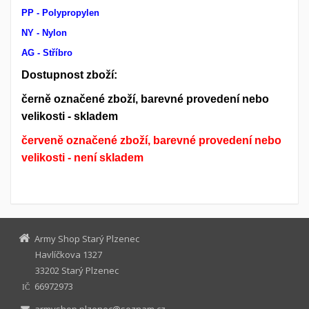
PP - Polypropylen
NY - Nylon
AG - Stříbro
Dostupnost zboží:
černě označené zboží, barevné provedení nebo
velikosti - skladem
červeně označené zboží, barevné provedení nebo
velikosti - není skladem
Army Shop Starý Plzenec
Havlíčkova 1327
33202 Starý Plzenec
66972973
IČ