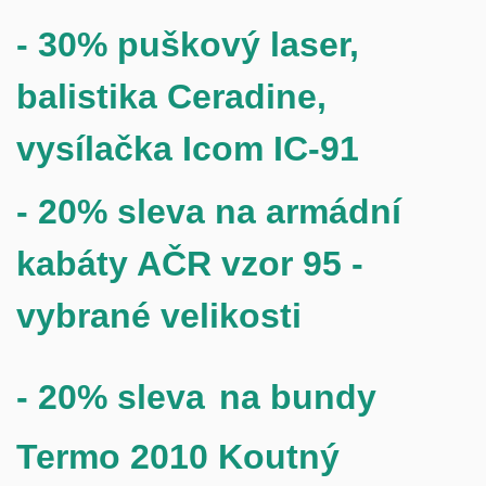
- 30%
puškový laser,
balistika Ceradine,
vysílačka Icom IC-91
- 20% sleva na armádní
kabáty AČR vzor 95 -
vybrané velikosti
- 20% sleva
na b
undy
Termo 2010 Koutný