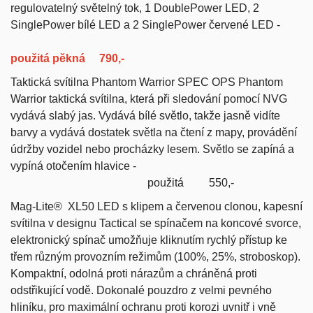
regulovatelný světelný tok,
1 DoublePower LED, 2
SinglePower bílé LED a 2 SinglePower červené LED -
použitá pěkná
790,-
Taktická svítilna Phantom Warrior SPEC OPS Phantom
Warrior taktická svítilna, která při sledování pomocí NVG
vydává slabý jas. Vydává bílé světlo, takže jasně vidíte
barvy a vydává dostatek světla na čtení z mapy, provádění
údržby vozidel nebo procházky lesem. Světlo se zapíná a
vypíná otočením hlavice -
použitá 550,-
Mag-Lite®
XL50 LED s klipem a červenou clonou,
kapesní
svítilna v designu Tactical se spínačem na koncové svorce,
elektronický spínač umožňuje kliknutím rychlý přístup ke
třem různým provozním režimům (100%, 25%, stroboskop).
Kompaktní, odolná proti nárazům a chráněná proti
odstřikující vodě. Dokonalé pouzdro z velmi pevného
hliníku, pro maximální ochranu proti korozi uvnitř i vně