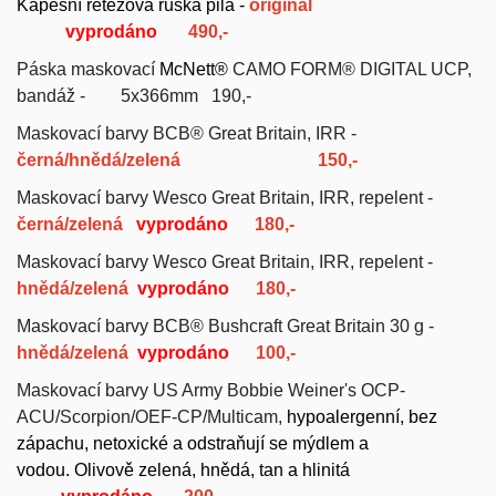
Kapesní řetězová ruská pila -
originál
vyprodáno
490,-
Páska maskovací
McNett®
CAMO FORM® DIGITAL UCP,
bandáž -
5x366mm 190,-
Maskovací barvy BCB® Great Britain, IRR -
černá/hnědá/zelená 150,-
Maskovací barvy Wesco Great Britain, IRR, repelent -
černá/zelená
vyprodáno
180,-
Maskovací barvy Wesco Great Britain, IRR, repelent -
hnědá/zelená
vyprodáno
180,-
Maskovací barvy BCB® Bushcraft Great Britain 30 g -
hnědá/zelená
vyprodáno
100,-
Maskovací barvy US Army
Bobbie Weiner's
OCP-
ACU/Scorpion/OEF-CP/Multicam,
hypoalergenní, bez
zápachu, netoxické a odstraňují se mýdlem a
vodou.
Olivově zelená, hnědá, tan a hlinitá