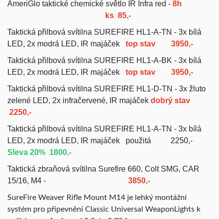
AmeriGlo taktické chemické světlo IR Infra red -
8h
ks 85,-
Taktická přilbová svítilna SUREFIRE HL1-A-TN - 3x bílá
LED, 2x modrá LED, IR majáček
top stav
3950,-
Taktická přilbová svítilna SUREFIRE HL1-A-BK - 3x bílá
LED, 2x modrá LED, IR majáček
top stav 3950,-
Taktická přilbová svítilna SUREFIRE HL1-D-TN - 3x žluto
zelené LED, 2x infračervené, IR majáček
dobrý stav
22
50,-
Taktická přilbová svítilna SUREFIRE HL1-A-TN - 3x bílá
LED, 2x modrá LED, IR majáček použitá
2250,-
Sleva 20
% 1800
,-
Taktická zbraňová svítilna Surefire 660, Colt SMG, CAR
15/16, M4 -
3850,-
SureFire Weaver Rifle Mount M14 je lehký montážní
systém pro připevnění Classic Universal WeaponLights k