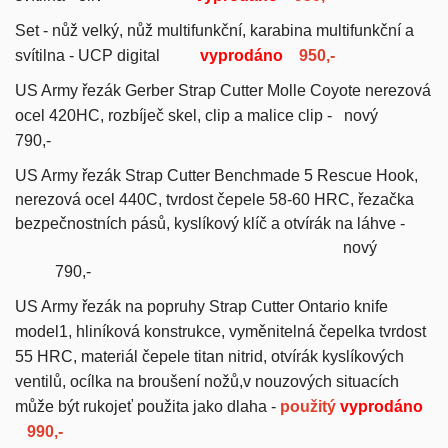
Set - nůž velký, nůž multifunkční, karabina multifunkční a
svítilna - UCP digital
vyprodáno
950,-
US Army řezák Gerber Strap Cutter Molle Coyote
nerezová
ocel 420HC, rozbíječ skel, clip a malice clip
- nový
790,-
US Army řezák
Strap Cutter
Benchmade
5 Rescue Hook,
nerezová ocel 440C, tvrdost čepele 58-60 HRC,
řezačka
bezpečnostních pásů, kyslíkový klíč a otvírák na láhve
-
nový
790,-
US Army řezák na popruhy Strap Cutter Ontario knife
model1, hliníková konstrukce, vyměnitelná čepelka tvrdost
55 HRC, materiál čepele titan nitrid, otvírák kyslíkových
ventilů, ocílka na broušení nožů,
v nouzových situacích
může být rukojeť použita jako dlaha -
použitý
vyprodáno
990,-