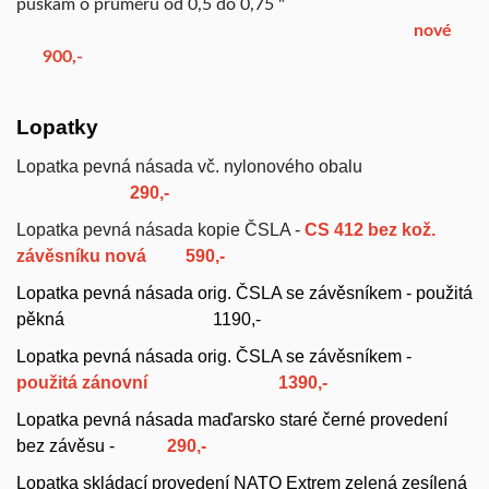
puškám o průměru od 0,5 do 0,75 "
nové
900,-
Lopatky
Lopatka pevná násada vč. nylonového obalu
290,-
Lopatka pevná násada kopie ČSLA -
CS 412 bez kož.
závěsníku nová
590,-
Lopatka pevná násada orig. ČSLA se závěsníkem -
použitá
pěkná
1190,-
Lopatka pevná násada orig. ČSLA se závěsníkem -
použitá zánovní
1390,-
Lopatka pevná násada maďarsko staré černé provedení
bez závěsu -
290,-
Lopatka skládací provedení NATO Extrem zelená zesílená