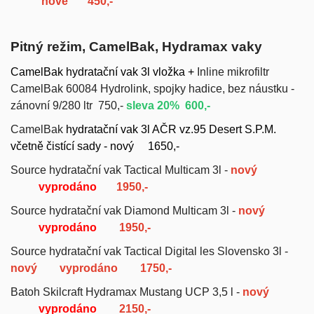
nové
450,-
Pitný režim, CamelBak, Hydramax vaky
CamelBak hydratační vak 3l vložka +
Inline mikrofiltr
CamelBak 60084 Hydrolink, spojky hadice, bez náustku -
zánovní 9/280 ltr 750,-
sleva 20% 600,-
CamelBak
hydratační vak 3l AČR vz.95 Desert S.P.M.
včetně čistící sady - nový 1650,-
Source hydratační vak Tactical Multicam 3l -
nový
vyprodáno
1950,-
Source hydratační vak Diamond Multicam 3l -
nový
vyprodáno
1950,-
Source hydratační vak Tactical Digital les Slovensko 3l -
nový vyprodáno 1750,-
Batoh Skilcraft Hydramax Mustang UCP 3,5 l -
nový
vyprodáno
2150,-