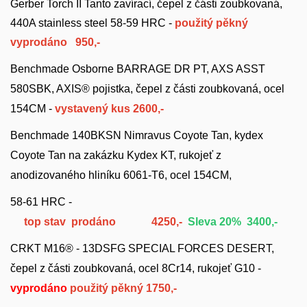
Gerber Torch II Tanto zavírací, čepel z části zoubkovaná,
440A stainless steel 58-59 HRC -
použitý pěkný
vyprodáno
950,-
Benchmade Osborne BARRAGE DR PT, AXS ASST
580SBK, AXIS® pojistka,
čepel z části zoubkovaná, ocel
154CM -
vystavený kus 2600,-
Benchmade 140BKSN Nimravus Coyote Tan, kydex
Coyote Tan na zakázku Kydex KT, rukojeť z
anodizovaného hliníku 6061-T6,
ocel 154CM,
58
-61 HRC -
top stav prodáno
4250,-
Sleva 20
% 3400
,-
CRKT M16® - 13DSFG SPECIAL FORCES DESERT,
čepel z části zoubkovaná, ocel 8Cr14, rukojeť G10 -
vyprodáno
použitý pěkný
1750,-