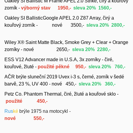
Oakley SI Ballistic M Frame APEL 2.0 Strike, č
irý a kouřový
zorník -
výborný stav 1950,-
sleva 20% 1560,-
Oakley SI BallisticGoogle APEL 2.0 Z87 Array, čirý a
kouřový zorník - nové 3500,-
sleva 20% 2800,-
Wiley X
® Saint
Matte Black,
Smoke Grey + Clear + Orange
zorníky - nové 2650,-
sleva 20% 2280,-
ESS V12 Advancer made in U.S.A, 3x zorníky - čiré,
kouřové, žluté -
použité pěkné
950,-
sleva 20% 760,-
AČR brýle sluneční 2019 Uvex i-3 s, černé, zorník v šedé
barvě, 23 %, UV 400 -
nové 450,-
sleva 20%
360,-
Petz Co. Phantom Thermal, čiré, žluté a kouřové sklo -
použité
450,-
Rus
ké
brýle 1975 na motocykl -
nové 550,-