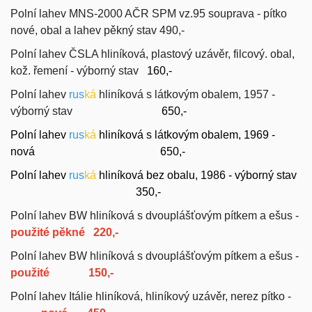
Polní lahev MNS-2000 AČR SPM vz.95 souprava - pítko
nové, obal a lahev pěkný stav 490,-
Polní lahev ČSLA hliníková, plastový uzávěr, filcový. obal,
kož. řemení - výborný stav
160,-
Polní lahev
rus
ká
hliníková s látkovým obalem, 1957 -
výborný stav
650,-
Polní lahev
rus
ká
hliníková s látkovým obalem, 1969 -
nová
650,-
Polní lahev
rus
ká
hliníková bez obalu, 1986 - výborný stav
350,-
Polní lahev BW hliníková s dvouplášťovým pítkem a ešus -
použité pěkné
220,-
Polní lahev BW hliníková s dvouplášťovým pítkem a ešus -
použité
150,-
Polní lahev Itálie hliníková, hliníkový uzávěr, nerez pítko -