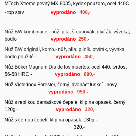
MTech Xtreme pevný MX-8035, kydex pouzdro, ocel 440C
- top stav
vyprodáno
400,-
Nůž BW kombinace - nůž, pila, šroubovák, otvírák, vývrtka,
bodlo
vyprodáno
250,-
Nůž BW originál, komb.- nůž, pila, pilník, otvírák, vývrtka,
bodlo použité
vyprodáno
45
0,-
Nůž
Böker Magnum Dia de los muertos, o
cel 440, tvrdost
56-58 HRC -
vyprodáno
690,-
Nůž Victorinox Forester, černý,
dvanáct funkcí - nový
vyprodáno
950,-
Nůž s replikou damaškové čepele, klip na opasek, černý,
120g -
vyprodáno
320,-
Nůž s černou čepelí, klip na opasek, 130g -
32
0,-