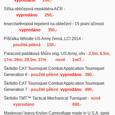
vyprodáno
200,-
Síťka obličejová moskitiéra AČR -
vyprodáno
250,-
Insect/arthropod repelent na oblečení - 15 praní účinost
vyprodáno
350,-
Píšťalka Whistle US Army černá, LCI 2014 -
použitá pěkná
150,-
Paracord padáková šňůra orig. US Army, oliv -
2,5m, 6,5m,
17m, 26m, 29,5m, 37m
nové 1m/7,-
Škrtidlo CAT Tourniquet
Combat Application Tourniquet
Generation 6 -
použité pěkné
vyprodáno
390,-
Škrtidlo CAT Tourniquet
Combat Application Tourniquet
Generation 7 -
použité pěkné
vyprodáno
490,-
Škrtidlo TMT
™
Tactical Mechanical Turniquet -
nové
vyprodáno
690,-
Maskovací barva Krylon Camouflage made in U.S.A. sprej