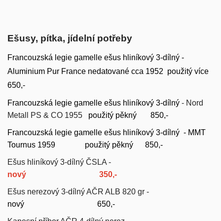
Ešusy, pítka, jídelní potřeby
Francouzská legie gamelle ešus hliníkový 3-dílný -
Aluminium Pur France
nedatované
cca 1952 použitý více
6
50,-
Francouzská legie gamelle ešus hliníkový 3-dílný
- Nord
Metall
PS & CO
1955
použitý pěkný
850,-
Francouzská legie gamelle ešus hliníkový 3-dílný - MMT
Tournus
1959 použitý pěkný
850,-
Ešus hliníkový 3-dílný ČSLA -
nový
350,-
Ešus nerezový 3-dílný AČR ALB 820 gr -
nový 650,-