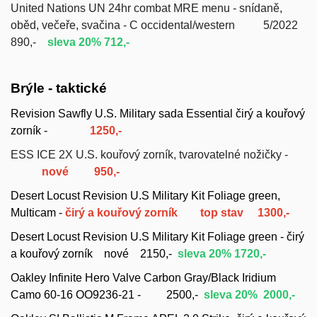
United Nations
UN
24hr combat MRE menu -
snídaně,
oběd, večeře, svačina - C occidental/western 5/2022
890,-
sleva 20% 712,-
Brýle - taktické
Revision Sawfly U.S. Military sada Essential čirý a kouřový
zorník -
1250,-
ESS ICE 2X U.S. kouřový zorník, tvarovatelné nožičky -
nové 950,-
Desert Locust Revision U.S Military Kit Foliage green,
Multicam -
čirý a kouřový zorník top stav
1300,-
Desert Locust Revision U.S Military Kit Foliage green - čirý
a kouřový zorník nové
2150,-
sleva 20% 1720,-
Oakley Infinite Hero Valve Carbon Gray/Black Iridium
Camo 60-16 OO9236-21 - 2500,-
sleva 20% 2000,-