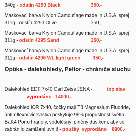
340g -
odstín 4290 Black
350,-
Maskovací barva Krylon Camouflage made in U.S.A. sprej
311g - odstín 4293 Olive 350,-
Maskovací barva Krylon Camouflage made in U.S.A. sprej
311g -
odstín 4295 Sand
350,-
Maskovací barva Krylon Camouflage made in U.S.A. sprej
311g -
odstín 4296 WL light green 350,-
Optika - dalekohledy, Peltor - chrániče sluchu
Dalekohled EDF 7x40
Carl Zeiss JENA -
top stav
vyprodáno
14000,-
Dalekohled IOR 7x40,
čočky mají T3 Magnesium Fluoride,
antireflexní vícevrstva poskytuje 98% propustnost světla,
BaK4 Porro hranoly, vodotěsný, plněný dusíkem, aby se
zabránilo zamlžení uvnitř -
použitý
vyprodáno
6900,-