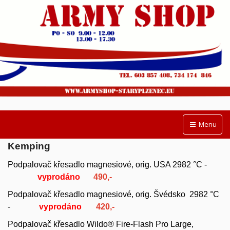
Menu
Kemping
Podpalovač křesadlo magnesiové, orig. USA
2982 °C -
vyprodáno
490,-
Podpalovač křesadlo magnesiové, orig. Švédsko 2982 °C
-
vyprodáno
42
0,-
Podpalovač křesadlo Wildo
®
Fire-Flash Pro Large,