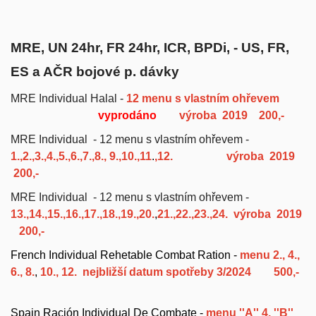
MRE, UN 24hr, FR 24hr, ICR, BPDi, - US, FR,
ES a AČR bojové p. dávky
MRE Individual Halal -
12 menu s vlastním ohřevem
vyprodáno
výroba 2019 200,-
MRE Individual - 12 menu s vlastním ohřevem -
1.,
2.,3.,4.,5.,6.,7.,8., 9.,10.,
11
.
,12.
výroba 2019
200,-
MRE Individual - 12 menu s vlastním ohřevem -
13.,
14.,
1
5.,16.,17.,18.,19.
,20.
,
21.,
22.,23.,24.
výroba 2019
200,-
French Individual Rehetable Combat Ration -
menu
2.,
4.,
6., 8.
,
10.,
12. nejbližší datum spotřeby 3/2024 500,-
Spain Ración Individual De Combate -
menu ''A'' 4, ''B''