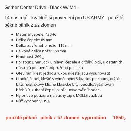
Gerber Center Drive - Black W/ M4 -
14 nástrojů - kvalitnější provedení pro US ARMY - použité
pěkné pilník z
zlomen
1/2
Materiál čepele: 420HC
Délka čepele: 89 mm
Délka zavřeného nože: 119 mm
Celková délka nože: 168 mm
Hmotnost: 269 g
Pojistka: Liner Lock u hlavní čepele a držáků bitů, u ostatních
nástrojů posuvná odpružená pojistka
Otevírání kleští jednou rukou (kleště jsou vysunovací)
Hladká čepel, kleště s výměnnými štípacími plochami, držák
bitů, nástrčkový klíč na klasické bity, páčidlo/vytahování
hřebíků, zubatá čepel, pilník, universální bodec
Nylonové pouzdro na suchý zip s MOLLE vazbou
Nůž vyroben v USA
použité pěkné pilník z
zlomen vyprodáno
1850,-
1/2