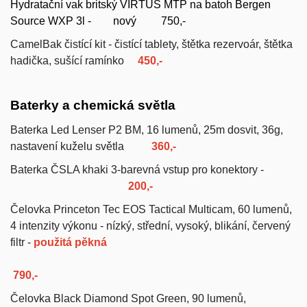
Hydratační vak britský VIRTUS MTP na batoh Bergen
Source WXP 3l - nový 750,-
CamelBak čistící kit - čistící tablety, štětka rezervoár, štětka
hadička, sušící ramínko
450,-
Baterky a chemická světla
Baterka Led Lenser P2 BM, 16 lumenů, 25m dosvit, 36g,
nastavení kuželu světla
360,-
Baterka ČSLA khaki 3-barevná vstup pro konektory -
200,-
Čelovka Princeton Tec EOS Tactical Multicam, 60 lumenů,
4 intenzity výkonu - nízký, střední, vysoký, blikání, červený
filtr -
použitá pěkná
790,-
Čelovka Black Diamond Spot Green, 90 lumenů,