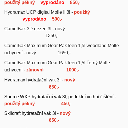
použitý pěkný
vyprodáno
850,-
Hydramax UCP digital Molle II 3l -
použitý
vyprodáno
500,-
CamelBak 3D dezert 3l - nový
1350,-
CamelBak Maximum Gear PakTeen 1,5l woodland Molle
uchycení - nový 1650,-
CamelBak Maximum Gear PakTeen 1,5l černý Molle
uchycení -
zánovní
1000,-
Hydramax
hydratační vak
3l -
nový
65
0,-
Source WXP hydratační vak 3l, perfektní vrchní čištění -
použitý pěkný
450,-
Skilcraft hydratační vak 3l -
nový
650,-