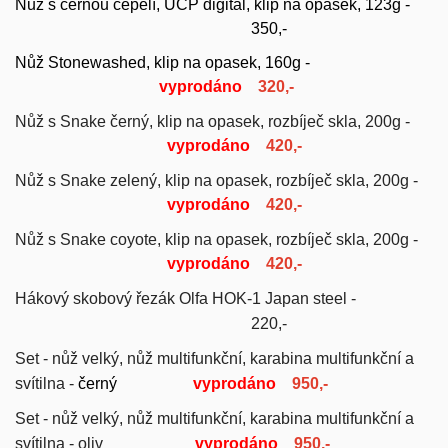
Nůž s černou čepelí, UCP digital, klip na opasek, 123g -
350,-
Nůž Stonewashed, klip na opasek, 160g -
vyprodáno
320,-
Nůž s Snake černý, klip na opasek, rozbíječ skla, 200g -
vyprodáno
420,-
Nůž s Snake zelený, klip na opasek, rozbíječ skla, 200g -
vyprodáno
420,-
Nůž s Snake coyote, klip na opasek, rozbíječ skla, 200g -
vyprodáno
420,-
Hákový skobový řezák Olfa HOK-1 Japan steel -
220,-
Set - nůž velký, nůž multifunkční, karabina multifunkční a
svítilna -
černý
vyprodáno
950,-
Set - nůž velký, nůž multifunkční, karabina multifunkční a
svítilna - oliv
vyprodáno
950,-