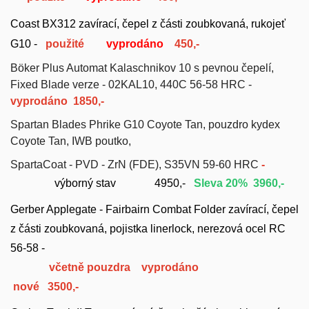
Coast BX312 zavírací, čepel z části zoubkovaná, r
ukojeť
G10 -
použité
vyprodáno
450,-
Böker Plus Automat Kalaschnikov 10 s pevnou čepelí,
Fixed Blade verze - 02KAL10, 440C 56-58 HRC -
vy
prodáno
1850,-
Spartan Blades Phrike G10 Coyote Tan, pouzdro k
ydex
Coyote Tan, IWB poutko,
SpartaCoat - PVD - ZrN (FDE), S35VN 59-60 HRC
-
výborný stav
4950,-
Sleva 20
% 3960
,-
Gerber Applegate - Fairbairn Combat Folder zavírací,
čepel
z části zoubkovaná,
pojistka linerlock, nerezová ocel RC
56-58 -
včetně pouzdra
vyprodáno
nové
3500,-