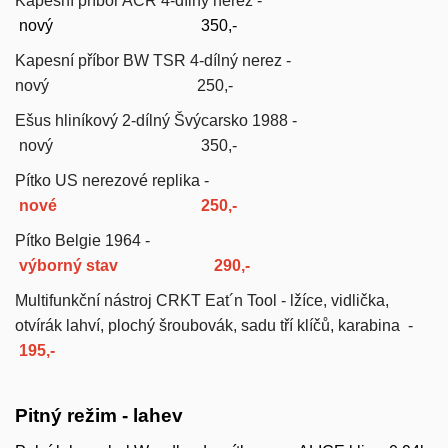
Kapesní příbor AČR 4-dílný nerez -
nový
350,-
Kapesní příbor BW TSR 4-dílný nerez -
nový 250,-
Ešus hliníkový 2-dílný Švýcarsko 1988 -
nový 350,-
Pítko US nerezové replika -
nové 250,-
Pítko Belgie 1964 -
výborný stav 290,-
Multifunkční nástroj CRKT Eat´n Tool
- lžíce, vidlička,
otvírák lahví, plochý šroubovák, sadu tří klíčů, karabina -
195,-
Pitný režim - lahev