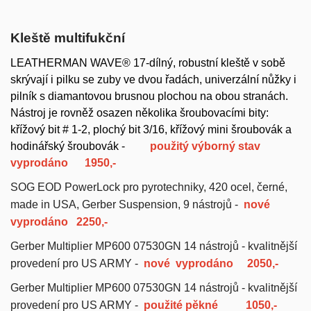
Kleště multifukční
LEATHERMAN WAVE® 17-dílný,
robustní kleště v sobě
skrývají i pilku se zuby ve dvou řadách, univerzální nůžky i
pilník s diamantovou brusnou plochou na obou stranách.
Nástroj je rovněž osazen několika šroubovacími bity:
křížový bit # 1-2, plochý bit 3/16, křížový mini šroubovák a
hodinářský šroubovák -
použitý výborný stav
vyprodáno 1950,-
SOG EOD PowerLock pro pyrotechniky, 420 ocel, černé,
made in USA, Gerber Suspension, 9 nástrojů -
nové
vyprodáno 2250,-
Gerber Multiplier MP600 07530GN 14 nástrojů - kvalitnější
provedení pro US ARMY -
nové
vypro
dáno
20
50,-
Gerber Multiplier MP600 07530GN 14 nástrojů - kvalitnější
provedení pro US ARMY -
použité pěkné
1050,-